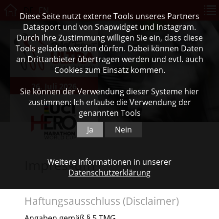
DE
EN
Diese Seite nutzt externe Tools unseres Partners
Datasport und von Snapwidget und Instagram.
Durch Ihre Zustimmung willigen Sie ein, dass diese
Tools geladen werden dürfen. Dabei können Daten
an Drittanbieter übertragen werden und evtl. auch
Cookies zum Einsatz kommen.
26. Juli 2026
Sie können der Verwendung dieser Systeme hier
zustimmen: Ich erlaube die Verwendung der
genannten Tools
Ja
Nein
Impressum
Weitere Informationen in unserer
Datenschutzerklärung
Haftungsausschluss (Disclaimer)
Angaben gemäß § 5 TMG