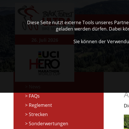
RENNEN
PART
Diese Seite nutzt externe Tools unseres Partn
geladen werden dürfen. Dabei kö
26. Juli 2026
Sie können der Verwendu
News
A
FAQs
Reglement
Di
Strecken
Sonderwertungen