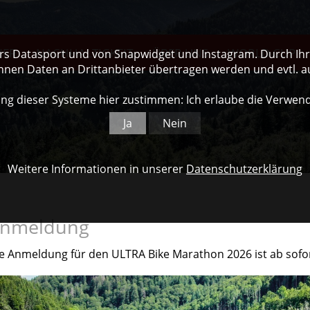
NER
NACHHALTIGKEIT
ÜBER UNS
WORLD CUP
ers Datasport und von Snapwidget und Instagram. Durch Ihre
nnen Daten an Drittanbieter übertragen werden und evtl. 
ng dieser Systeme hier zustimmen: Ich erlaube die Verwen
Ja
Nein
Weitere Informationen in unserer
Datenschutzerklärung
nmeldung
e Anmeldung für den ULTRA Bike Marathon 2026 ist ab sofo