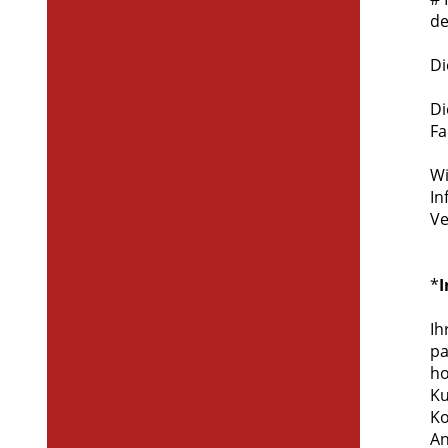
de
Di
Di
Fa
Wi
In
Ve
*
I
Ih
pa
ho
Ku
Ko
An