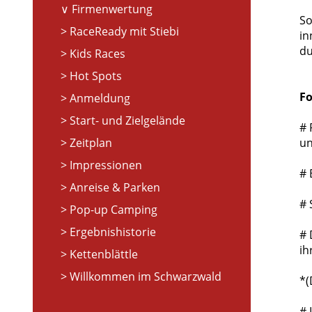
Firmenwertung
So
RaceReady mit Stiebi
in
du
Kids Races
Hot Spots
Fo
Anmeldung
Start- und Zielgelände
# 
Zeitplan
un
Impressionen
# 
Anreise & Parken
# 
Pop-up Camping
Ergebnishistorie
# 
ih
Kettenblättle
Willkommen im Schwarzwald
*(
# 