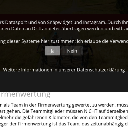
NER
NACHHALTIGKEIT
ÜBER UNS
WORLD CUP
ers Datasport und von Snapwidget und Instagram. Durch Ihre
nnen Daten an Drittanbieter übertragen werden und evtl. 
ng dieser Systeme hier zustimmen: Ich erlaube die Verwen
Ja
Nein
Weitere Informationen in unserer
Datenschutzerklärung
irmenwertung
 als Team in der Firmenwertung gewertet zu werden, müss
art gehen. Die Teammitglieder müssen NICHT auf derselben
elmehr die gefahrenen Kilometer, die von den Teammitglie
eger der Firmenwertung ist das Team, das zeitunabhängig di