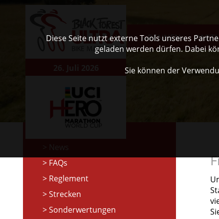
RENNEN
PART
Diese Seite nutzt externe Tools unseres Partn
geladen werden dürfen. Dabei kö
26. Juli 2026
Sie können der Verwendu
News
F
FAQs
Reglement
Um
St
Strecken
vi
Sonderwertungen
Si