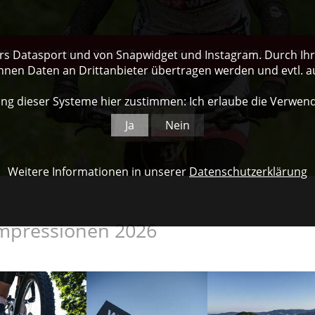
NER
NACHHALTIGKEIT
ÜBER UNS
WORLD CUP
ers Datasport und von Snapwidget und Instagram. Durch Ihre
nnen Daten an Drittanbieter übertragen werden und evtl. 
ng dieser Systeme hier zustimmen: Ich erlaube die Verwen
Ja
Nein
Weitere Informationen in unserer
Datenschutzerklärung
mpressionen 2026