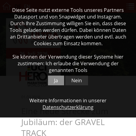
DE
EN
Diese Seite nutzt externe Tools unseres Partners
Datasport und von Snapwidget und Instagram.
Durch Ihre Zustimmung willigen Sie ein, dass diese
Tools geladen werden dürfen. Dabei können Daten
an Drittanbieter übertragen werden und evtl. auch
Cookies zum Einsatz kommen.
26. Juli 2026
Sie können der Verwendung dieser Systeme hier
zustimmen: Ich erlaube die Verwendung der
genannten Tools
Ja
Nein
01.03.2018
Weitere Informationen in unserer
Datenschutzerklärung
Eine neue Strecke zum
Jubiläum: der GRAVEL
TRACK