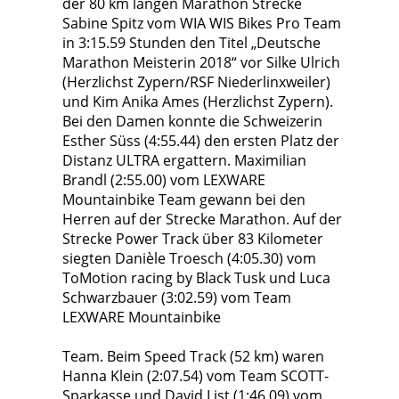
der 80 km langen Marathon Strecke
Sabine Spitz vom WIA WIS Bikes Pro Team
in 3:15.59 Stunden den Titel „Deutsche
Marathon Meisterin 2018“ vor Silke Ulrich
(Herzlichst Zypern/RSF Niederlinxweiler)
und Kim Anika Ames (Herzlichst Zypern).
Bei den Damen konnte die Schweizerin
Esther Süss (4:55.44) den ersten Platz der
Distanz ULTRA ergattern. Maximilian
Brandl (2:55.00) vom LEXWARE
Mountainbike Team gewann bei den
Herren auf der Strecke Marathon. Auf der
Strecke Power Track über 83 Kilometer
siegten Danièle Troesch (4:05.30) vom
ToMotion racing by Black Tusk und Luca
Schwarzbauer (3:02.59) vom Team
LEXWARE Mountainbike
Team. Beim Speed Track (52 km) waren
Hanna Klein (2:07.54) vom Team SCOTT-
Sparkasse und David List (1:46.09) vom