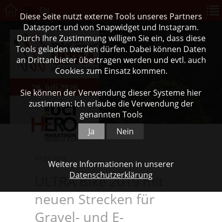
DE
EN
Diese Seite nutzt externe Tools unseres Partners
Datasport und von Snapwidget und Instagram.
Durch Ihre Zustimmung willigen Sie ein, dass diese
Tools geladen werden dürfen. Dabei können Daten
an Drittanbieter übertragen werden und evtl. auch
Cookies zum Einsatz kommen.
26. Juli 2026
Sie können der Verwendung dieser Systeme hier
zustimmen: Ich erlaube die Verwendung der
genannten Tools
Ja
Nein
07.03.2019
Weitere Informationen in unserer
Datenschutzerklärung
ULTRA Bike 2019 mit
neuen Strecken für
Gravel- und E-