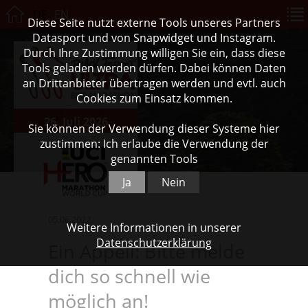
DE
EN
Diese Seite nutzt externe Tools unseres Partners
Datasport und von Snapwidget und Instagram.
Durch Ihre Zustimmung willigen Sie ein, dass diese
Tools geladen werden dürfen. Dabei können Daten
an Drittanbieter übertragen werden und evtl. auch
Cookies zum Einsatz kommen.
26. Juli 2026
Sie können der Verwendung dieser Systeme hier
zustimmen: Ich erlaube die Verwendung der
genannten Tools
Ja
Nein
05.06.2022
Weitere Informationen in unserer
Datenschutzerklärung
Ein Appell: Bitte melde
dich so schnell wie
möglich an!