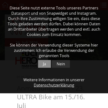
DE
EN
Diese Seite nutzt externe Tools unseres Partners
Datasport und von Snapwidget und Instagram.
Durch Ihre Zustimmung willigen Sie ein, dass diese
Tools geladen werden dürfen. Dabei können Daten
an Drittanbieter übertragen werden und evtl. auch
Cookies zum Einsatz kommen.
26. Juli 2026
Sie können der Verwendung dieser Systeme hier
zustimmen: Ich erlaube die Verwendung der
genannten Tools
Ja
Nein
01.01.2023
Weitere Informationen in unserer
Datenschutzerklärung
Anmeldung offen - 23.
ULTRA Bike am 15./16.
Juli