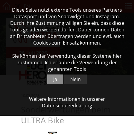
DE
EN
Diese Seite nutzt externe Tools unseres Partners
Datasport und von Snapwidget und Instagram.
Durch Ihre Zustimmung willigen Sie ein, dass diese
Tools geladen werden dürfen. Dabei können Daten
an Drittanbieter übertragen werden und evtl. auch
Cookies zum Einsatz kommen.
26. Juli 2026
Sie können der Verwendung dieser Systeme hier
zustimmen: Ich erlaube die Verwendung der
genannten Tools
Ja
Nein
10.07.2023
Weitere Informationen in unserer
Datenschutzerklärung
Sonderwertungen beim
ULTRA Bike