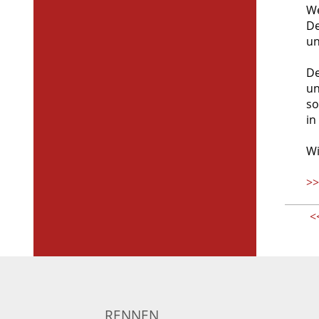
We
De
un
De
un
so
in
Wi
>>
<
RENNEN