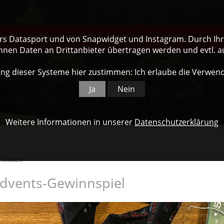
NER
NACHHALTIGKEIT
ÜBER UNS
WORLD CUP
ers Datasport und von Snapwidget und Instagram. Durch Ihre
nnen Daten an Drittanbieter übertragen werden und evtl. 
ng dieser Systeme hier zustimmen: Ich erlaube die Verwen
Ja
Nein
Weitere Informationen in unserer
Datenschutzerklärung
.12.2023
dvents-Gewinnspiel