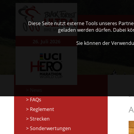
RENNEN
PART
Diese Seite nutzt externe Tools unseres Partn
geladen werden dürfen. Dabei kö
26. Juli 2026
Sie können der Verwendu
News
01
FAQs
A
Reglement
Strecken
Sonderwertungen