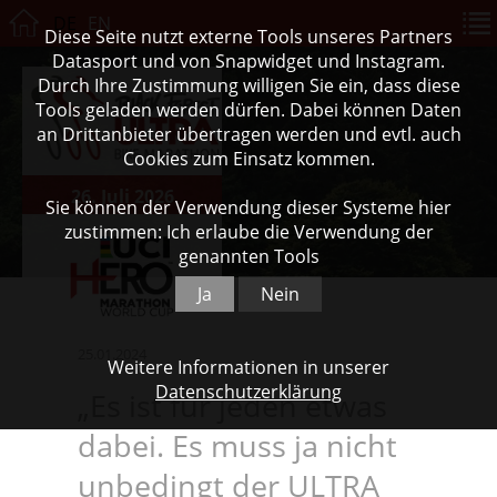
DE
EN
Diese Seite nutzt externe Tools unseres Partners
Datasport und von Snapwidget und Instagram.
Durch Ihre Zustimmung willigen Sie ein, dass diese
Tools geladen werden dürfen. Dabei können Daten
an Drittanbieter übertragen werden und evtl. auch
Cookies zum Einsatz kommen.
26. Juli 2026
Sie können der Verwendung dieser Systeme hier
zustimmen: Ich erlaube die Verwendung der
genannten Tools
Ja
Nein
25.01.2024
Weitere Informationen in unserer
Datenschutzerklärung
„Es ist für jeden etwas
dabei. Es muss ja nicht
unbedingt der ULTRA