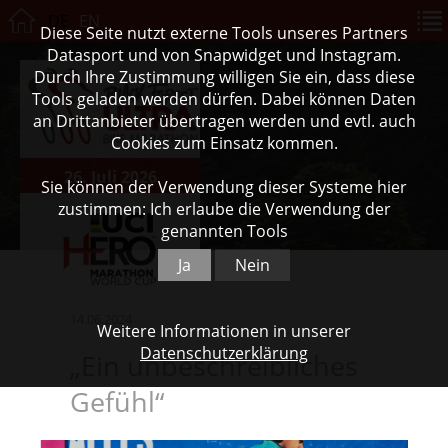
DE
EN
Diese Seite nutzt externe Tools unseres Partners
Datasport und von Snapwidget und Instagram.
Durch Ihre Zustimmung willigen Sie ein, dass diese
Tools geladen werden dürfen. Dabei können Daten
an Drittanbieter übertragen werden und evtl. auch
Cookies zum Einsatz kommen.
26. Juli 2026
Sie können der Verwendung dieser Systeme hier
zustimmen: Ich erlaube die Verwendung der
genannten Tools
Ja
Nein
14.06.2024
Weitere Informationen in unserer
Datenschutzerklärung
„Ein unbeschreibliches
Gefühl“