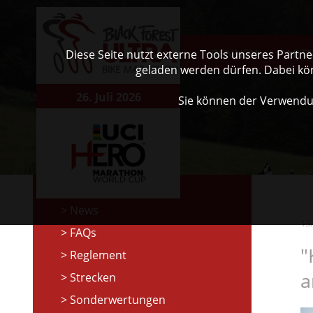
RENNEN
PART
Diese Seite nutzt externe Tools unseres Partn
geladen werden dürfen. Dabei kö
26. Juli 2026
Sie können der Verwendu
News
13
FAQs
"
Reglement
a
Strecken
Sonderwertungen