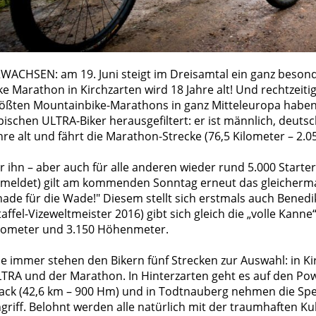
WACHSEN: am 19. Juni steigt im Dreisamtal ein ganz beson
ke Marathon in Kirchzarten wird 18 Jahre alt! Und rechtzeiti
ößten Mountainbike-Marathons in ganz Mitteleuropa haben 
pischen ULTRA-Biker herausgefiltert: er ist männlich, deut
hre alt und fährt die Marathon-Strecke (76,5 Kilometer – 2.
r ihn – aber auch für alle anderen wieder rund 5.000 Starte
meldet) gilt am kommenden Sonntag erneut das gleichermaß
ade für die Wade!" Diesem stellt sich erstmals auch Benedik
taffel-Vizeweltmeister 2016) gibt sich gleich die „volle Kann
lometer und 3.150 Höhenmeter.
e immer stehen den Bikern fünf Strecken zur Auswahl: in Ki
TRA und der Marathon. In Hinterzarten geht es auf den Pow
ack (42,6 km – 900 Hm) und in Todtnauberg nehmen die Spee
griff. Belohnt werden alle natürlich mit der traumhaften 