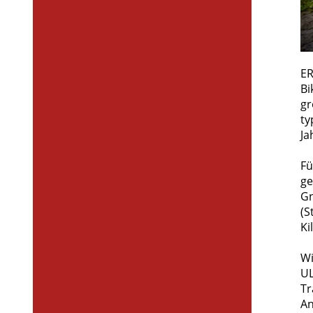
ER
Bi
gr
ty
Ja
Fü
ge
Gn
(S
Ki
Wi
UL
Tr
An