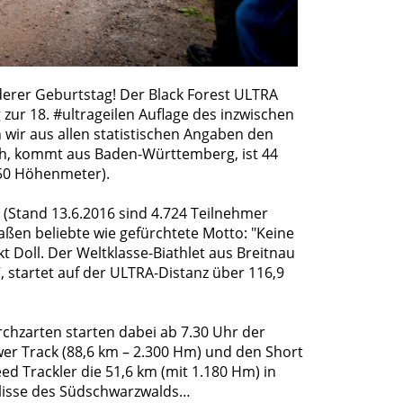
derer Geburtstag! Der Black Forest ULTRA
g zur 18. #ultrageilen Auflage des inzwischen
wir aus allen statistischen Angaben den
sch, kommt aus Baden-Württemberg, ist 44
050 Höhenmeter).
r (Stand 13.6.2016 sind 4.724 Teilnehmer
en beliebte wie gefürchtete Motto: "Keine
t Doll. Der Weltklasse-Biathlet aus Breitnau
e“, startet auf der ULTRA-Distanz über 116,9
rchzarten starten dabei ab 7.30 Uhr der
er Track (88,6 km – 2.300 Hm) und den Short
d Trackler die 51,6 km (mit 1.180 Hm) in
Kulisse des Südschwarzwalds…