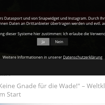
NER
NACHHALTIGKEIT
ÜBER UNS
WORLD CUP
ers Datasport und von Snapwidget und Instagram. Durch Ihre
nnen Daten an Drittanbieter übertragen werden und evtl. 
ng dieser Systeme hier zustimmen: Ich erlaube die Verwen
Ja
Nein
Weitere Informationen in unserer
Datenschutzerklärung
.06.2016
Keine Gnade für die Wade!" – Weltkl
m Start