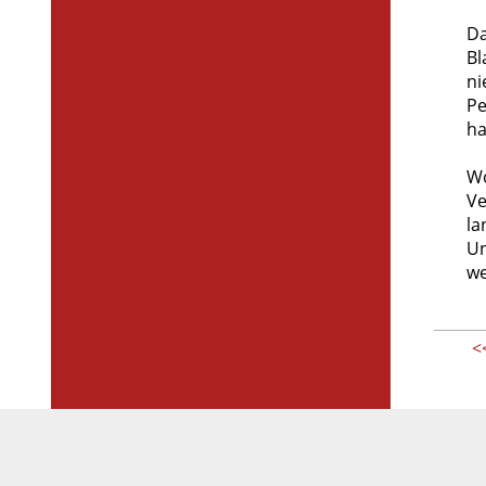
Da
Bl
ni
Pe
ha
Wo
Ve
la
Un
we
<