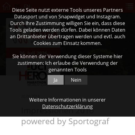
DE
EN
Diese Seite nutzt externe Tools unseres Partners
Datasport und von Snapwidget und Instagram.
Durch Ihre Zustimmung willigen Sie ein, dass diese
Tools geladen werden dürfen. Dabei können Daten
an Drittanbieter übertragen werden und evtl. auch
Cookies zum Einsatz kommen.
26. Juli 2026
Sie können der Verwendung dieser Systeme hier
zustimmen: Ich erlaube die Verwendung der
genannten Tools
Ja
Nein
20.06.2016
Weitere Informationen in unserer
Datenschutzerklärung
Impressionen 2016
powered by Sportograf