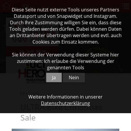
DE
EN
Diese Seite nutzt externe Tools unseres Partners
Datasport und von Snapwidget und Instagram.
Durch Ihre Zustimmung willigen Sie ein, dass diese
Tools geladen werden dürfen. Dabei können Daten
an Drittanbieter übertragen werden und evtl. auch
Cookies zum Einsatz kommen.
26. Juli 2026
Sie können der Verwendung dieser Systeme hier
zustimmen: Ich erlaube die Verwendung der
genannten Tools
Ja
Nein
09.12.2016
Weitere Informationen in unserer
Datenschutzerklärung
ULTRA Bike Christmas
Sale