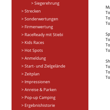
Siegerehrung
M
Strecken
To
To
Sonderwertungen
To
Firmenwertung
Sp
RaceReady mit Stiebi
To
Kids Races
To
Hot Spots
To
Anmeldung
Sh
Start- und Zielgelände
To
To
Zeitplan
To
Impressionen
Anreise & Parken
Pop-up Camping
Ergebnishistorie