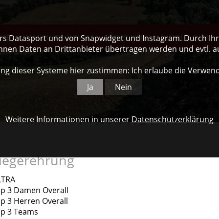
NER
NACHHALTIGKEIT
ÜBER UNS
WORLD CUP
ers Datasport und von Snapwidget und Instagram. Durch Ihre
nnen Daten an Drittanbieter übertragen werden und evtl. 
ng dieser Systeme hier zustimmen: Ich erlaube die Verwen
Ja
Nein
Weitere Informationen in unserer
Datenschutzerklärung
iegerehrung
LTRA
p 3 Damen Overall
p 3 Herren Overall
p 3 Teams