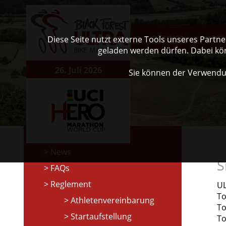
RENNEN
PART
Diese Seite nutzt externe Tools unseres Partn
geladen werden dürfen. Dabei kö
26. Juli 2026
Sie können der Verwendu
News
S
FAQs
Reglement
U
To
Athletenvereinbarung
To
Startaufstellung
To